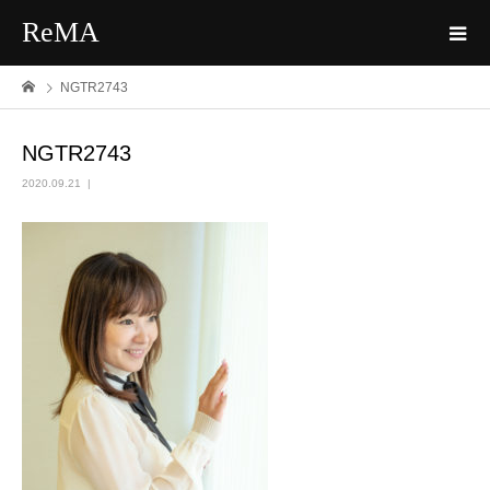
ReMA
NGTR2743
NGTR2743
2020.09.21